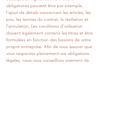
obligatoires peuvent être par exemple,
l’ajout de détails concernant les articles, les
prix, les termes du contrat, la résiliation et
l’annulation, Les conditions d’utilisation
doivent également contenir les titres et être
formulées en fonction des besoins de votre
propre entreprise. Afin de vous assurer que
vous respectez pleinement vos obligations
légales, nous vous conseillons vivement de
demander conseil à un professionnel afin de
mieux comprendre quelles sont les
exigences qui vous concernent
spécifiquement.
Cliquez ici
pour des informations plus
détaillées sur comment formuler vos
conditions d’utilisation.