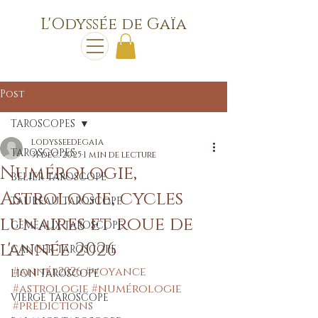
L'Odyssée de Gaïa
Post
TAROSCOPES
lodysseedegaia
TAROSCOPES
31 déc. 2025
1 min de lecture
Numérologie,
BELIER TAROSCOPE
Astrologie, cycles
TAUREAU TAROSCOPE
lunaires et roue de
GEMEAUX TAROSCOPE
l'année 2026
CANCER TAROSCOPE
#année2026
#voyance
LION TAROSCOPE
#astrologie
#numérologie
VIERGE TAROSCOPE
#prédictions