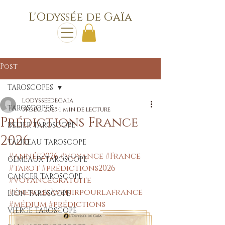
L'Odyssée de Gaïa
Post
TAROSCOPES
lodysseedegaia
TAROSCOPES
31 déc. 2025
1 min de lecture
Prédictions France
BELIER TAROSCOPE
2026
TAUREAU TAROSCOPE
#année2026
#voyance
#France
GEMEAUX TAROSCOPE
#tarot
#prédictions2026
CANCER TAROSCOPE
#voyancegratuite
#énergiesàvenirpourlafrance
LION TAROSCOPE
#médium
#prédictions
VIERGE TAROSCOPE