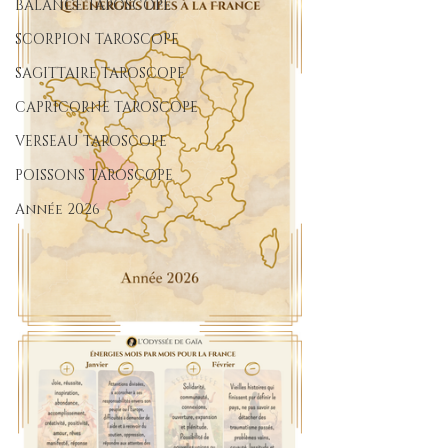
BALANCE TAROSCOPE
SCORPION TAROSCOPE
SAGITTAIRE TAROSCOPE
CAPRICORNE TAROSCOPE
VERSEAU TAROSCOPE
POISSONS TAROSCOPE
Année 2026