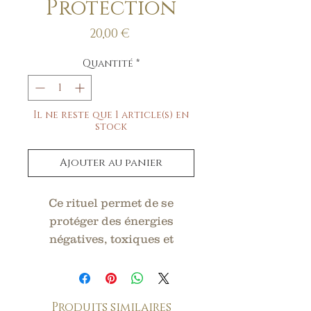
Protection
Prix
20,00 €
Quantité
*
Il ne reste que 1 article(s) en
stock
Ajouter au panier
Ce rituel permet de se
protéger des énergies
négatives, toxiques et
malveillantes. Il offre une
protection puissante sur une
ou plusieurs personnes,
Produits similaires
dans un lieu ou sur un objet.