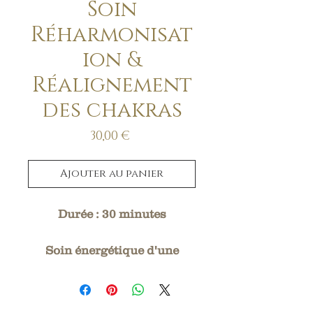
Soin
Réharmonisat
ion &
Réalignement
des chakras
Prix
30,00 €
Ajouter au panier
Durée : 30 minutes
Soin énergétique d'une
durée de 30 minutes
regroupant plusieurs
techniques de nettoyage et