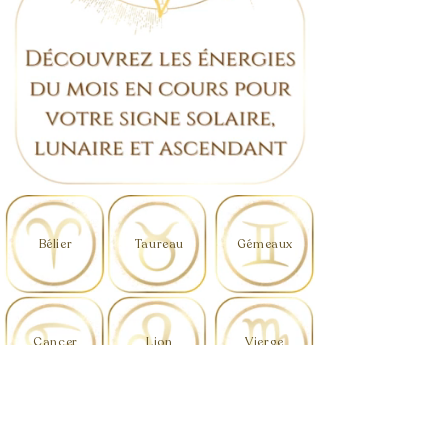
Bélier
Taureau
Gémeaux
Cancer
Lion
Vierge