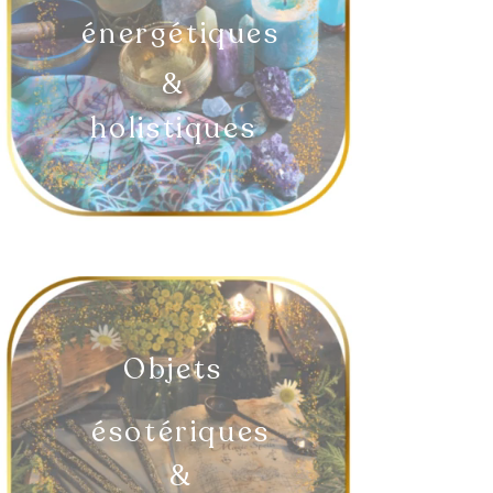
énergétiques
&
holistiques
Objets
ésotériques
&