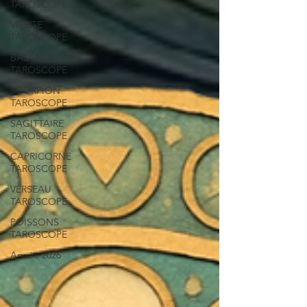
TAROSCOPE
VIERGE
TAROSCOPE
BALANCE
TAROSCOPE
SCORPION
TAROSCOPE
SAGITTAIRE
TAROSCOPE
CAPRICORNE
TAROSCOPE
VERSEAU
TAROSCOPE
POISSONS
TAROSCOPE
Année 2026