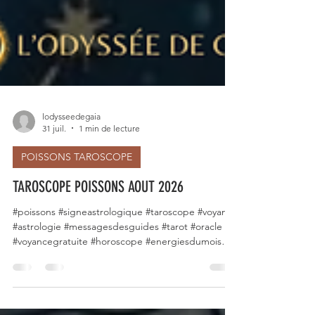
lodysseedegaia
31 juil.
1 min de lecture
POISSONS TAROSCOPE
TAROSCOPE POISSONS AOUT 2026
#poissons #signeastrologique #taroscope #voyance
#astrologie #messagesdesguides #tarot #oracle
#voyancegratuite #horoscope #energiesdumois
#signesduzodiaque #voyancefrancaise #août2026