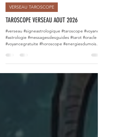
lodysseedegaia
31 juil.
1 min de lecture
VERSEAU TAROSCOPE
TAROSCOPE VERSEAU AOUT 2026
#verseau #signeastrologique #taroscope #voyance
#astrologie #messagesdesguides #tarot #oracle
#voyancegratuite #horoscope #energiesdumois
#signesduzodiaque #voyancefrancaise #août2026