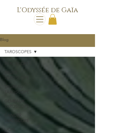
L'Odyssée de Gaïa
Blog
TAROSCOPES
TAROSCOPES
BELIER
TAROSCOPE
TAUREAU
TAROSCOPE
GEMEAUX
TAROSCOPE
CANCER
TAROSCOPE
LION