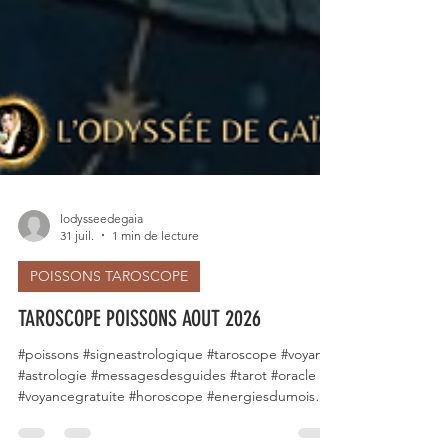
lodysseedegaia
31 juil.
1 min de lecture
POISSONS TAROSCOPE
TAROSCOPE POISSONS AOUT 2026
#poissons #signeastrologique #taroscope #voyance
#astrologie #messagesdesguides #tarot #oracle
#voyancegratuite #horoscope #energiesdumois