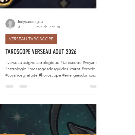
lodysseedegaia
31 juil.
1 min de lecture
VERSEAU TAROSCOPE
TAROSCOPE VERSEAU AOUT 2026
#verseau #signeastrologique #taroscope #voyance
#astrologie #messagesdesguides #tarot #oracle
#voyancegratuite #horoscope #energiesdumois
#signesduzodiaque #voyancefrancaise #août2026