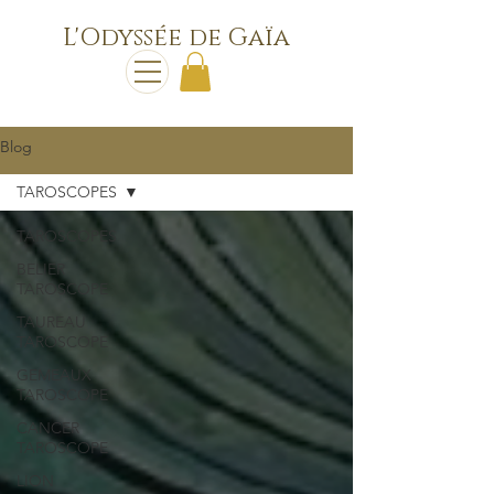
L'Odyssée de Gaïa
Blog
TAROSCOPES
TAROSCOPES
BELIER
TAROSCOPE
TAUREAU
TAROSCOPE
GEMEAUX
TAROSCOPE
CANCER
TAROSCOPE
LION