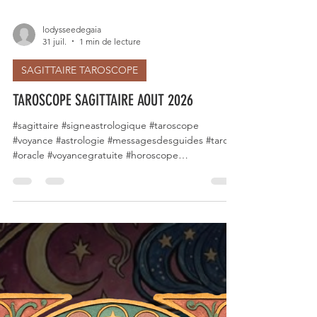
lodysseedegaia
31 juil.
1 min de lecture
SAGITTAIRE TAROSCOPE
TAROSCOPE SAGITTAIRE AOUT 2026
#sagittaire #signeastrologique #taroscope
#voyance #astrologie #messagesdesguides #tarot
#oracle #voyancegratuite #horoscope
#energiesdumois #signesduzodiaque