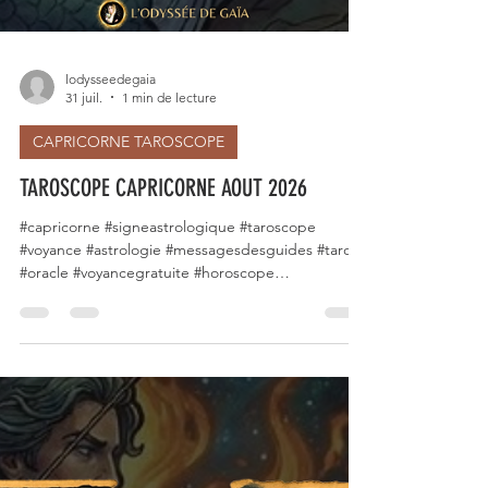
lodysseedegaia
31 juil.
1 min de lecture
CAPRICORNE TAROSCOPE
TAROSCOPE CAPRICORNE AOUT 2026
#capricorne #signeastrologique #taroscope
#voyance #astrologie #messagesdesguides #tarot
#oracle #voyancegratuite #horoscope
#energiesdumois #signesduzodiaque
#voyancefrancaise #août2026