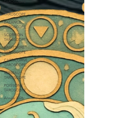
TAROSCOPE
VIERGE
TAROSCOPE
BALANCE
TAROSCOPE
SCORPION
TAROSCOPE
SAGITTAIRE
TAROSCOPE
CAPRICORNE
TAROSCOPE
VERSEAU
TAROSCOPE
POISSONS
TAROSCOPE
Année 2026