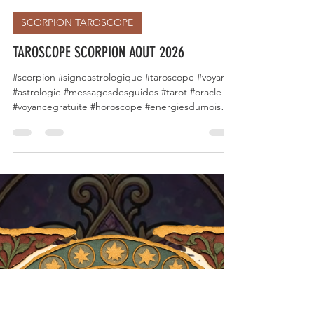
lodysseedegaia
31 juil.
1 min de lecture
SCORPION TAROSCOPE
TAROSCOPE SCORPION AOUT 2026
#scorpion #signeastrologique #taroscope #voyance
#astrologie #messagesdesguides #tarot #oracle
#voyancegratuite #horoscope #energiesdumois
#signesduzodiaque #voyancefrancaise #août2026