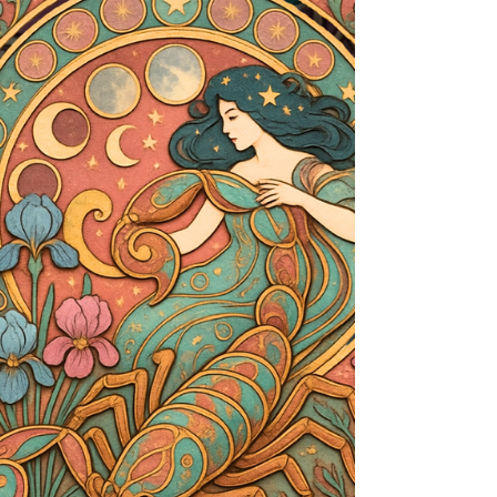
#voyancefrancaise #août2026