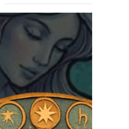
#signesduzodiaque #voyancefrancaise #août2026